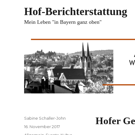
Hof-Berichterstattung
Mein Leben "in Bayern ganz oben"
Autor
Hofer Ge
Sabine Schaller-John
Veröffentlicht
16. November 2017
am
Kategorien
Allgemein
,
Events
,
Kultur