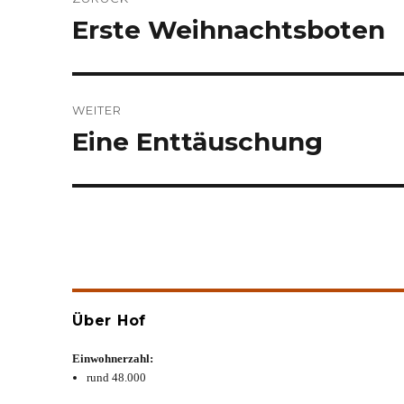
Erste Weihnachtsboten
Vorheriger
Beitrag:
WEITER
Eine Enttäuschung
Nächster
Beitrag:
Über Hof
Einwohnerzahl:
rund 48.000