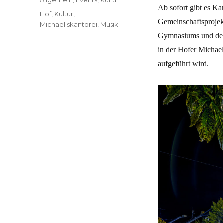
Ab sofort gibt es Ka
Schlagwörter
Hof
,
Kultur
,
Gemeinschaftsprojek
Michaeliskantorei
,
Musik
Gymnasiums und den
in der Hofer Michae
aufgeführt wird.