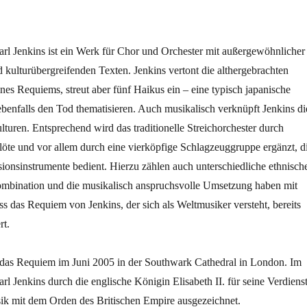
l Jenkins ist ein Werk für Chor und Orchester mit außergewöhnlicher
 kulturübergreifenden Texten. Jenkins vertont die althergebrachten
ines Requiems, streut aber fünf Haikus ein – eine typisch japanische
ebenfalls den Tod thematisieren. Auch musikalisch verknüpft Jenkins di
lturen. Entsprechend wird das traditionelle Streichorchester durch
löte und vor allem durch eine vierköpfige Schlagzeuggruppe ergänzt, d
sionsinstrumente bedient. Hierzu zählen auch unterschiedliche ethnisch
bination und die musikalisch anspruchsvolle Umsetzung haben mit
ss das Requiem von Jenkins, der sich als Weltmusiker versteht, bereits
rt.
das Requiem im Juni 2005 in der Southwark Cathedral in London. Im
rl Jenkins durch die englische Königin Elisabeth II. für seine Verdiens
sik mit dem Orden des Britischen Empire ausgezeichnet.