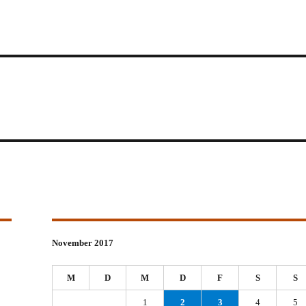
November 2017
M
D
M
D
F
S
S
1
2
3
4
5