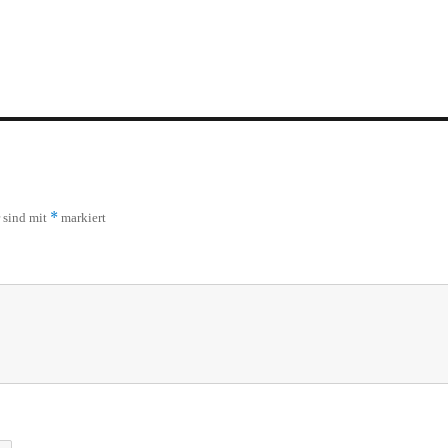
*
r sind mit
markiert