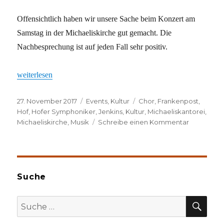
Offensichtlich haben wir unsere Sache beim Konzert am
Samstag in der Michaeliskirche gut gemacht. Die
Nachbesprechung ist auf jeden Fall sehr positiv.
„Hurra, ein Lob!“
weiterlesen
Veröffentlicht
Kategorien
Schlagwörter
27. November 2017
Events
,
Kultur
Chor
,
Frankenpost
,
am
Hof
,
Hofer Symphoniker
,
Jenkins
,
Kultur
,
Michaeliskantorei
,
zu
Michaeliskirche
,
Musik
Schreibe einen Kommentar
Hurra,
ein
Lob!
Suche
SU
Suche
nach: