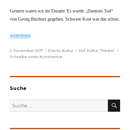
Gestern waren wir im Theater. Es wurde „Dantons Tod“
von Georg Büchner gegeben. Schwere Kost war das schon.
„Theater mit Anspruch“
weiterlesen
Veröffentlicht
Kategorien
Schlagwörter
2. November 2017
Events
,
Kultur
Hof
,
Kultur
,
Theater
am
zu
Schreibe einen Kommentar
Theater
mit
Anspruch
Suche
SU
Suche
nach: