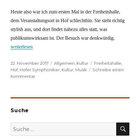
Heute also war ich zum ersten Mal in der Freiheitshalle,
dem Veranstaltungsort in Hof schlechthin. Sie sieht richtig
stylish aus, und dort findet nahezu alles statt, was
publikumswirksam ist. Der Besuch war denkwürdig.
„Es bleibt spannend“
weiterlesen
Veröffentlicht
Kategorien
Schlagwörter
22. November 2017
Allgemein
,
Kultur
Freiheitshalle
,
am
Hof
,
Hofer Symphoniker
,
Kultur
,
Musik
Schreibe einen
zu
Kommentar
Es
bleibt
spannend
Suche
SU
Suche
nach: