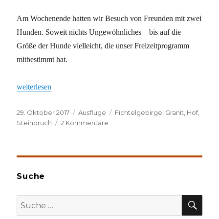
Am Wochenende hatten wir Besuch von Freunden mit zwei
Hunden. Soweit nichts Ungewöhnliches – bis auf die
Größe der Hunde vielleicht, die unser Freizeitprogramm
mitbestimmt hat.
„Von sanften und rauhen Riesen“
weiterlesen
Veröffentlicht
Kategorien
Schlagwörter
29. Oktober 2017
Ausflüge
Fichtelgebirge
,
Granit
,
Hof
,
am
zu
Steinbruch
2 Kommentare
Von
sanften
und
rauhen
Riesen
Suche
SU
Suche
nach: