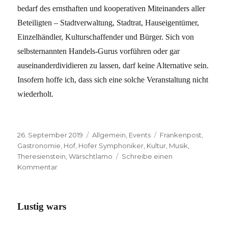
bedarf des ernsthaften und kooperativen Miteinanders aller
Beteiligten – Stadtverwaltung, Stadtrat, Hauseigentümer,
Einzelhändler, Kulturschaffender und Bürger. Sich von
selbsternannten Handels-Gurus vorführen oder gar
auseinanderdividieren zu lassen, darf keine Alternative sein.
Insofern hoffe ich, dass sich eine solche Veranstaltung nicht
wiederholt.
Veröffentlicht
Kategorien
Schlagwörter
26. September 2019
Allgemein
,
Events
Frankenpost
,
am
Gastronomie
,
Hof
,
Hofer Symphoniker
,
Kultur
,
Musik
,
Theresienstein
,
Wärschtlamo
Schreibe einen
zu
Kommentar
Quo
vadis,
Hof?
Lustig wars