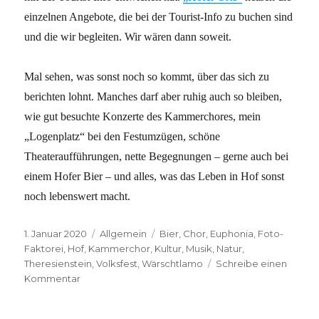
einzelnen Angebote, die bei der Tourist-Info zu buchen sind
und die wir begleiten. Wir wären dann soweit.
Mal sehen, was sonst noch so kommt, über das sich zu
berichten lohnt. Manches darf aber ruhig auch so bleiben,
wie gut besuchte Konzerte des Kammerchores, mein
„Logenplatz“ bei den Festumzügen, schöne
Theateraufführungen, nette Begegnungen – gerne auch bei
einem Hofer Bier – und alles, was das Leben in Hof sonst
noch lebenswert macht.
Veröffentlicht
Kategorien
Schlagwörter
1. Januar 2020
Allgemein
Bier
,
Chor
,
Euphonia
,
Foto-
am
Faktorei
,
Hof
,
Kammerchor
,
Kultur
,
Musik
,
Natur
,
Theresienstein
,
Volksfest
,
Wärschtlamo
Schreibe einen
zu
Kommentar
Dann
wollen