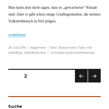
Man kann jetzt nicht sagen, dass es „gewachsene“ Rituale
sind: Aber es gibt schon einige Gepflogenheiten, die meinen
Volksfestbesuch in Hof prägen.
„Volksfest-Rituale“
weiterlesen
Veröffentlicht
Kategorien
Schlagwörter
29. Juli 2019
Allgemein
Bier
,
Brauereien
,
Fest
,
Hof
,
am
zu
Volksfest
,
Volksfestwirte
Schreibe einen Kommentar
Volksfest
Rituale
Seitennummerierung
SEITE
2
VOR
NÄC
der
HERI
HSTE
GE
SEIT
Beiträge
SEIT
E
E
Suche