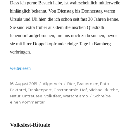
Dass ich gerne Besuch habe, ist wahrscheinlich mittlerweile
hinlänglich bekannt. Von Dienstag bis Donnerstag waren
Ursula und Uli hier, die ich schon seit fast 30 Jahren kenne.
Sie sind extra früher aus dem rheinischen Quadrath-
Ichendorf aufgebrochen, um uns noch zu besuchen, bevor
sie mit ihrer Doppelkopfrunde einige Tage in Bamberg
verbringen.
„Lustig wars“
weiterlesen
Veröffentlicht
Kategorien
Schlagwörter
16. August 2019
Allgemein
Bier
,
Brauereien
,
Foto-
am
Faktorei
,
Frankenpost
,
Gastronomie
,
Hof
,
Michaeliskirche
,
Natur
,
Untreusee
,
Volksfest
,
Wärschtlamo
Schreibe
zu
einen Kommentar
Lustig
wars
Volksfest-Rituale