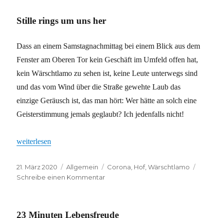
mit
Schattenseit
Stille rings um uns her
Dass an einem Samstagnachmittag bei einem Blick aus dem
Fenster am Oberen Tor kein Geschäft im Umfeld offen hat,
kein Wärschtlamo zu sehen ist, keine Leute unterwegs sind
und das vom Wind über die Straße gewehte Laub das
einzige Geräusch ist, das man hört: Wer hätte an solch eine
Geisterstimmung jemals geglaubt? Ich jedenfalls nicht!
„Stille rings um uns her“
weiterlesen
Veröffentlicht
Kategorien
Schlagwörter
21. März 2020
Allgemein
Corona
,
Hof
,
Wärschtlamo
am
zu
Schreibe einen Kommentar
Stille
rings
um
23 Minuten Lebensfreude
uns