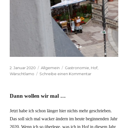
Veröffentlicht
Kategorien
Schlagwörter
2. Januar 2020
Allgemein
Gastronomie
,
Hof
,
am
zu
Wärschtlamo
Schreibe einen Kommentar
Jahresauftakt-
Wienerla
Dann wollen wir mal …
Jetzt habe ich schon länger hier nichts mehr geschrieben.
Das soll sich mal wacker ändern im heute beginnenden Jahr
2020. Wenn ich so überlege, was ich in Hof in diesem Jahr