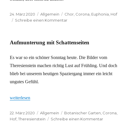
Veröffentlicht
Kategorien
Schlagwörter
24. März 2020
Allgemein
Chor
,
Corona
,
Euphonia
,
Hof
am
zu
Schreibe einen Kommentar
Keine
Ausreden
mehr
Aufmunterung mit Schattenseiten
Es war so ein schöner Sonntag heute. Die Bilder vom
Theresienstein machen richtig Lust auf Frühling. Und doch
blieb bei unserem heutigen Spaziergang immer ein leicht
ungutes Gefühl.
„Aufmunterung mit Schattenseiten“
weiterlesen
Veröffentlicht
Kategorien
Schlagwörter
22. März 2020
Allgemein
Botanischer Garten
,
Corona
,
am
zu
Hof
,
Theresienstein
Schreibe einen Kommentar
Aufmunterun