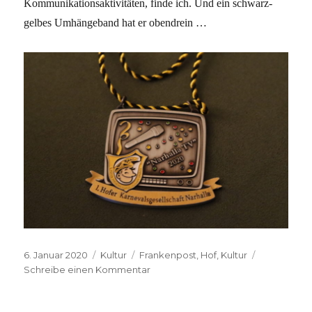
Kommunikationsaktivitäten, finde ich. Und ein schwarz-
gelbes Umhängeband hat er obendrein …
Veröffentlicht
Kategorien
Schlagwörter
6. Januar 2020
Kultur
Frankenpost
,
Hof
,
Kultur
am
zu
Schreibe einen Kommentar
Hof
Helau!