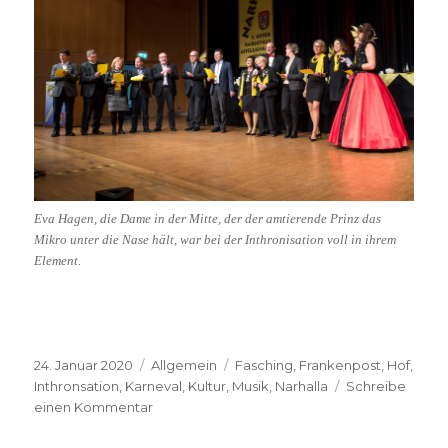
Eva Hagen, die Dame in der Mitte, der der amtierende Prinz das
Mikro unter die Nase hält, war bei der Inthronisation voll in ihrem
Element.
Veröffentlicht
Kategorien
Schlagwörter
24. Januar 2020
Allgemein
Fasching
,
Frankenpost
,
Hof
,
am
Inthronsation
,
Karneval
,
Kultur
,
Musik
,
Narhalla
Schreibe
zu
einen Kommentar
23