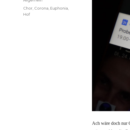
Schlagwörter
Chor
,
Corona
,
Euphonia
,
Hof
Ach wäre doch nur C