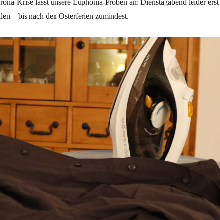
rona-Krise lässt unsere Euphonia-Proben am Dienstagabend leider erst
llen – bis nach den Osterferien zumindest.