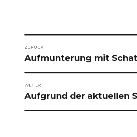
Beitragsnavigation
ZURÜCK
Aufmunterung mit Schat
Vorheriger
Beitrag:
WEITER
Aufgrund der aktuellen S
Nächster
Beitrag: