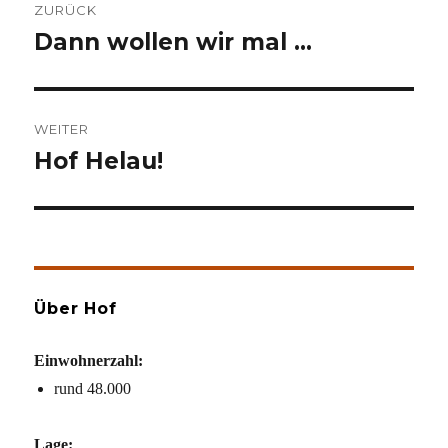
ZURÜCK
Dann wollen wir mal …
Vorheriger
Beitrag:
WEITER
Hof Helau!
Nächster
Beitrag:
Über Hof
Einwohnerzahl:
rund 48.000
Lage: