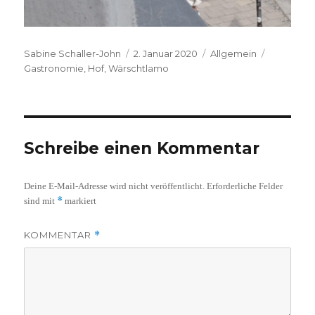
Autor
Veröffentlicht
Kategorien
Schlagwö
Sabine Schaller-John
2. Januar 2020
Allgemein
am
Gastronomie
,
Hof
,
Wärschtlamo
Schreibe einen Kommentar
Deine E-Mail-Adresse wird nicht veröffentlicht.
Erforderliche Felder
*
sind mit
markiert
KOMMENTAR
*