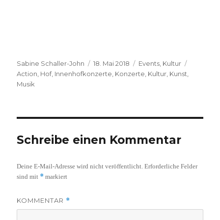
Autor
Veröffentlicht
Kategorien
Schlagwö
Sabine Schaller-John
18. Mai 2018
Events
,
Kultur
am
Action
,
Hof
,
Innenhofkonzerte
,
Konzerte
,
Kultur
,
Kunst
,
Musik
Schreibe einen Kommentar
Deine E-Mail-Adresse wird nicht veröffentlicht.
Erforderliche Felder
*
sind mit
markiert
KOMMENTAR
*