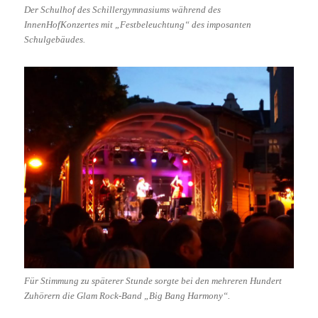
Der Schulhof des Schillergymnasiums während des
InnenHofKonzertes mit „Festbeleuchtung“ des imposanten
Schulgebäudes.
Für Stimmung zu späterer Stunde sorgte bei den mehreren Hundert
Zuhörern die Glam Rock-Band „Big Bang Harmony“.