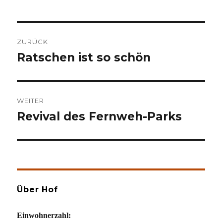
Beitragsnavigation
ZURÜCK
Ratschen ist so schön
Vorheriger
Beitrag:
WEITER
Revival des Fernweh-Parks
Nächster
Beitrag:
Über Hof
Einwohnerzahl: