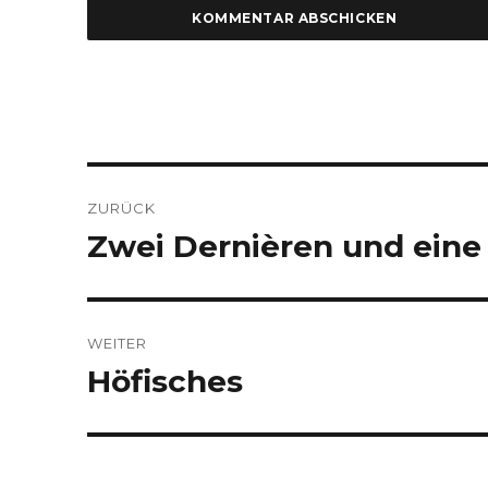
Beitragsnavigation
ZURÜCK
Zwei Dernièren und eine
Vorheriger
Beitrag:
WEITER
Höfisches
Nächster
Beitrag: