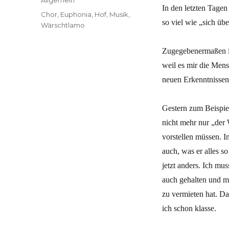
In den letzten Tagen 
Schlagwörter
Chor
,
Euphonia
,
Hof
,
Musik
,
so viel wie „sich üb
Wärschtlamo
Zugegebenermaßen is
weil es mir die Mens
neuen Erkenntnissen
Gestern zum Beispiel
nicht mehr nur „der 
vorstellen müssen. I
auch, was er alles so
jetzt anders. Ich mus
auch gehalten und m
zu vermieten hat. Da
ich schon klasse.