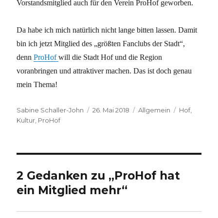
Vorstandsmitglied auch für den Verein ProHof geworben.
Da habe ich mich natürlich nicht lange bitten lassen. Damit
bin ich jetzt Mitglied des „größten Fanclubs der Stadt“,
denn
ProHof
will die Stadt Hof und die Region
voranbringen und attraktiver machen. Das ist doch genau
mein Thema!
Autor
Veröffentlicht
Kategorien
Schlagwört
Sabine Schaller-John
26. Mai 2018
Allgemein
Hof
,
am
Kultur
,
ProHof
2 Gedanken zu „ProHof hat
ein Mitglied mehr“