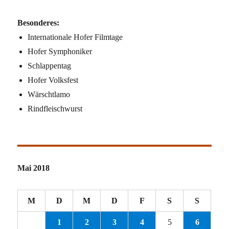
Besonderes:
Internationale Hofer Filmtage
Hofer Symphoniker
Schlappentag
Hofer Volksfest
Wärschtlamo
Rindfleischwurst
Mai 2018
M
D
M
D
F
S
S
1
2
3
4
5
6