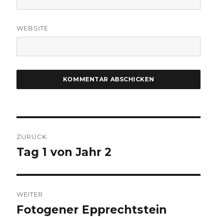
WEBSITE
Beitragsnavigation
ZURÜCK
Tag 1 von Jahr 2
Vorheriger
Beitrag:
WEITER
Fotogener Epprechtstein
Nächster