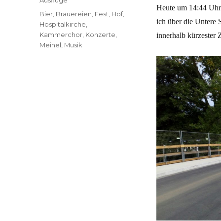
Heute um 14:44 Uhr 
Schlagwörter
Bier
,
Brauereien
,
Fest
,
Hof
,
ich über die Untere 
Hospitalkirche
,
Kammerchor
,
Konzerte
,
innerhalb kürzester Z
Meinel
,
Musik