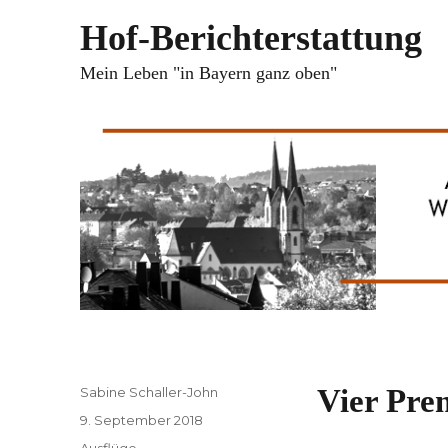
Hof-Berichterstattung
Mein Leben "in Bayern ganz oben"
Autor
Vier Prem
Sabine Schaller-John
Veröffentlicht
9. September 2018
am
Kategorien
Ausflüge