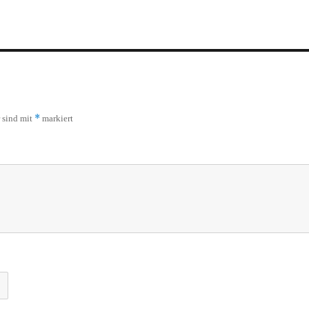
*
r sind mit
markiert