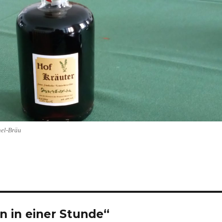
nel-Bräu
n in einer Stunde“