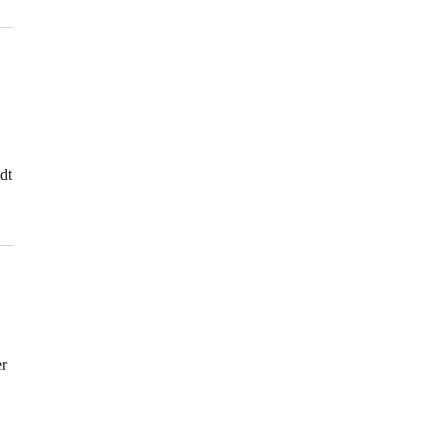
dt
er