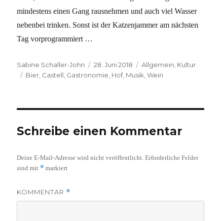
mindestens einen Gang rausnehmen und auch viel Wasser
nebenbei trinken. Sonst ist der Katzenjammer am nächsten
Tag vorprogrammiert …
Autor
Veröffentlicht
Kategorien
Sabine Schaller-John
28. Juni 2018
Allgemein
,
Kultur
Schlagwörter
am
Bier
,
Castell
,
Gastronomie
,
Hof
,
Musik
,
Wein
Schreibe einen Kommentar
Deine E-Mail-Adresse wird nicht veröffentlicht.
Erforderliche Felder
*
sind mit
markiert
KOMMENTAR
*