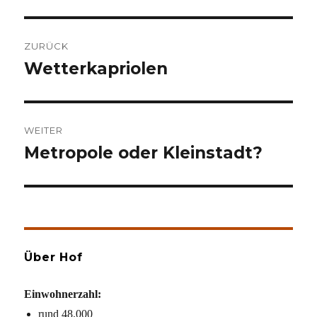
Beitragsnavigation
ZURÜCK
Wetterkapriolen
Vorheriger
Beitrag:
WEITER
Metropole oder Kleinstadt?
Nächster
Beitrag:
Über Hof
Einwohnerzahl:
rund 48.000