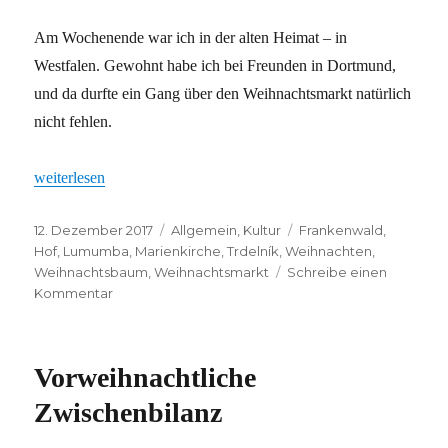
Am Wochenende war ich in der alten Heimat – in
Westfalen. Gewohnt habe ich bei Freunden in Dortmund,
und da durfte ein Gang über den Weihnachtsmarkt natürlich
nicht fehlen.
„Eine Idee!“
weiterlesen
Veröffentlicht
Kategorien
Schlagwörter
12. Dezember 2017
Allgemein
,
Kultur
Frankenwald
,
am
Hof
,
Lumumba
,
Marienkirche
,
Trdelník
,
Weihnachten
,
Weihnachtsbaum
,
Weihnachtsmarkt
Schreibe einen
zu
Kommentar
Eine
Idee!
Vorweihnachtliche
Zwischenbilanz