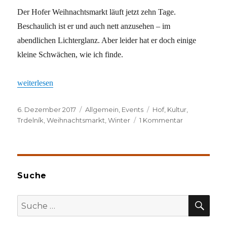
Der Hofer Weihnachtsmarkt läuft jetzt zehn Tage.
Beschaulich ist er und auch nett anzusehen – im
abendlichen Lichterglanz. Aber leider hat er doch einige
kleine Schwächen, wie ich finde.
„Vorweihnachtliche Zwischenbilanz“
weiterlesen
Veröffentlicht
Kategorien
Schlagwörter
6. Dezember 2017
Allgemein
,
Events
Hof
,
Kultur
,
am
zu
Trdelník
,
Weihnachtsmarkt
,
Winter
1 Kommentar
Vorweihnacht
Zwischenbila
Suche
SU
Suche
nach: