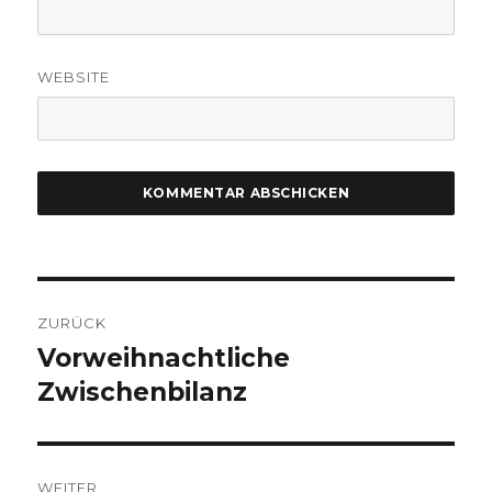
WEBSITE
Beitragsnavigation
ZURÜCK
Vorweihnachtliche
Vorheriger
Beitrag:
Zwischenbilanz
WEITER