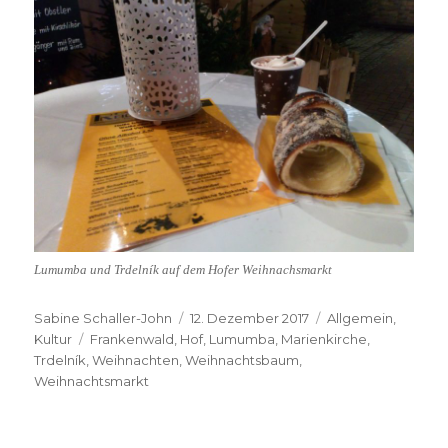
Lumumba und Trdelník auf dem Hofer Weihnachsmarkt
Autor
Veröffentlicht
Kategorien
Sabine Schaller-John
12. Dezember 2017
Allgemein
,
Schlagwörter
am
Kultur
Frankenwald
,
Hof
,
Lumumba
,
Marienkirche
,
Trdelník
,
Weihnachten
,
Weihnachtsbaum
,
Weihnachtsmarkt