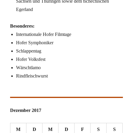
Sachsen und Thüringen sowie dem tschechischen
Egerland
Besonderes:
Internationale Hofer Filmtage
Hofer Symphoniker
Schlappentag
Hofer Volksfest
Wärschtlamo
Rindfleischwurst
Dezember 2017
M
D
M
D
F
S
S