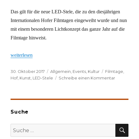
Das gilt für die neue LED-Stele, die zu den diesjährigen
Internationalen Hofer Filmtagen eingeweiht wurde und nun
mit einem besonderen Lichtkonzept das ganze Jahr auf die
Filmtage hinweist.
„Alles auf Anfang“
weiterlesen
Veröffentlicht
Kategorien
Schlagwörter
30. Oktober 2017
Allgemein
,
Events
,
Kultur
Filmtage
,
am
zu
Hof
,
Kunst
,
LED-Stele
Schreibe einen Kommentar
Alles
auf
Anfang
Suche
SU
Suche
nach: