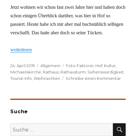
Jetzt wohnen wir schon fast zwei Jahre hier und haben doch
schon einigen Überblick darüber, was hier in Hof so
passiert. Heute habe ich mir aber mal buchstäblich selbigen
verschafft. Das hatte aber doch so seine Tücken.
„Einmal hoch hinaus“
weiterlesen
Veröffentlicht
Kategorien
Schlagwörter
24. April 2019
Allgemein
Foto-Faktorei
,
Hof
,
Kultur
,
am
Michaeliskirche
,
Rathaus
,
Rathausturm
,
Sehenswürdigkeit
,
zu
Tourist-Info
,
Weihnachten
Schreibe einen Kommentar
Einmal
hoch
hinaus
Suche
SU
Suche
nach: