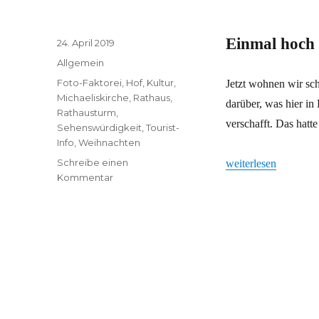
Einmal hoch
Veröffentlicht
24. April 2019
am
Kategorien
Allgemein
Schlagwörter
Foto-Faktorei
,
Hof
,
Kultur
,
Jetzt wohnen wir sch
Michaeliskirche
,
Rathaus
,
darüber, was hier in
Rathausturm
,
verschafft. Das hatt
Sehenswürdigkeit
,
Tourist-
Info
,
Weihnachten
Schreibe einen
„Einmal hoch hinaus
weiterlesen
zu
Kommentar
Einmal
hoch
hinaus