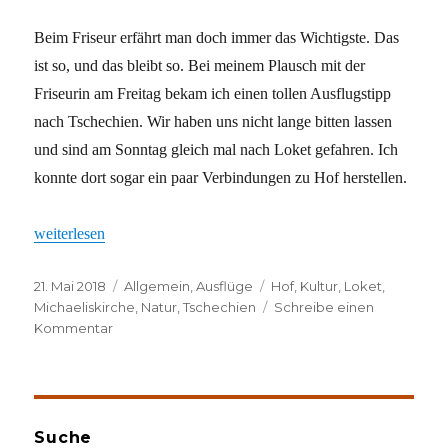
Beim Friseur erfährt man doch immer das Wichtigste. Das
ist so, und das bleibt so. Bei meinem Plausch mit der
Friseurin am Freitag bekam ich einen tollen Ausflugstipp
nach Tschechien. Wir haben uns nicht lange bitten lassen
und sind am Sonntag gleich mal nach Loket gefahren. Ich
konnte dort sogar ein paar Verbindungen zu Hof herstellen.
„Gemeinsamkeiten“
weiterlesen
Veröffentlicht
Kategorien
Schlagwörter
21. Mai 2018
Allgemein
,
Ausflüge
Hof
,
Kultur
,
Loket
,
am
Michaeliskirche
,
Natur
,
Tschechien
Schreibe einen
zu
Kommentar
Gemeinsamkeiten
Suche