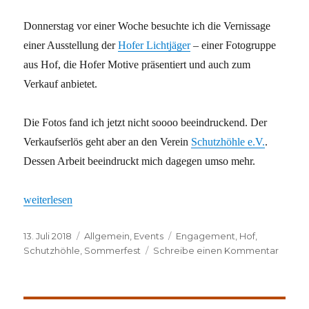
Donnerstag vor einer Woche besuchte ich die Vernissage
einer Ausstellung der
Hofer Lichtjäger
– einer Fotogruppe
aus Hof, die Hofer Motive präsentiert und auch zum
Verkauf anbietet.
Die Fotos fand ich jetzt nicht soooo beeindruckend. Der
Verkaufserlös geht aber an den Verein
Schutzhöhle e.V.
.
Dessen Arbeit beeindruckt mich dagegen umso mehr.
„Gute Sache“
weiterlesen
Veröffentlicht
Kategorien
Schlagwörter
13. Juli 2018
Allgemein
,
Events
Engagement
,
Hof
,
am
zu
Schutzhöhle
,
Sommerfest
Schreibe einen Kommentar
Gute
Sache