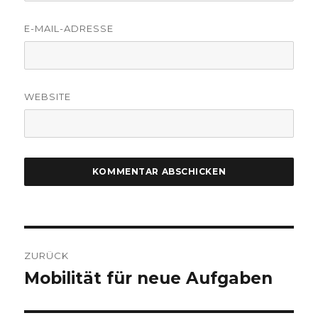
E-MAIL-ADRESSE
WEBSITE
Beitragsnavigation
ZURÜCK
Mobilität für neue Aufgaben
Vorheriger
Beitrag: