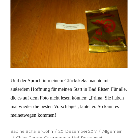
Und der Spruch in meinem Glückskeks machte mir
außerdem Hoffnung für meinen Start in Bad Elster. Für alle,
die es auf dem Foto nicht lesen können: „Prima, Sie haben
mal wieder die besten Vorschläge“, lautet er. So kann es
meinetwegen kommen!
Autor
Veröffentlicht
Kategorien
Sabine Schaller-John
20. Dezember 2017
Allgemein
Schlagwörter
am
China Garten
,
Gastronomie
,
Hof
,
Restaurant