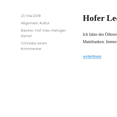
Veröffentlicht
Hofer Le
23. Mai 2018
am
Kategorien
Allgemein
,
Kultur
Schlagwörter
Bäcker
,
Hof
,
Max
,
Metzger
,
Ich fahre des Öftere
Reinel
Mainfranken. Immer
Schreibe einen
zu
Kommentar
Hofer
„Hofer Leckereien au
weiterlesen
Leckereien
auf
großer
Fahrt