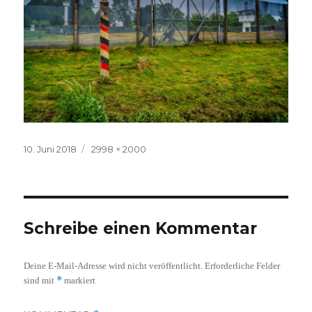
Veröffentlicht
Volle
10. Juni 2018
2998 × 2000
am
Größe
Schreibe einen Kommentar
Deine E-Mail-Adresse wird nicht veröffentlicht.
Erforderliche Felder
*
sind mit
markiert