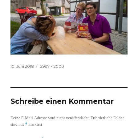
Veröffentlicht
Volle
10. Juni 2018
2997 × 2000
am
Größe
Schreibe einen Kommentar
Deine E-Mail-Adresse wird nicht veröffentlicht.
Erforderliche Felder
*
sind mit
markiert