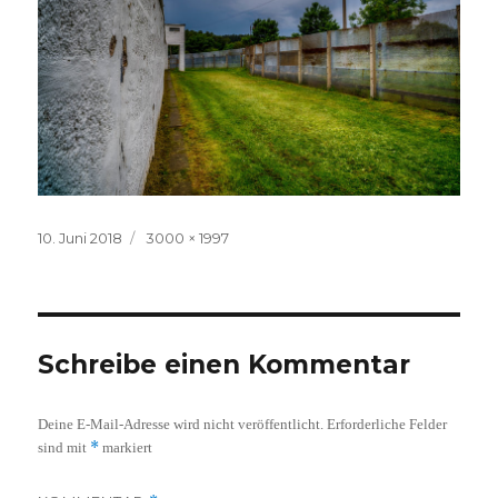
Veröffentlicht
Volle
10. Juni 2018
3000 × 1997
am
Größe
Schreibe einen Kommentar
Deine E-Mail-Adresse wird nicht veröffentlicht.
Erforderliche Felder
*
sind mit
markiert