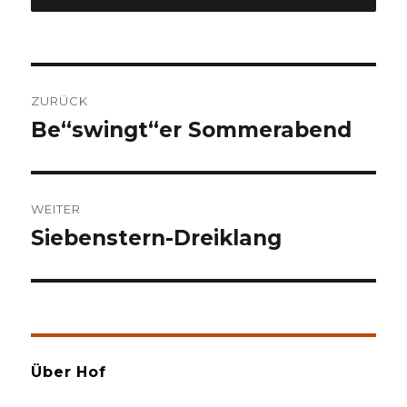
Beitragsnavigation
ZURÜCK
Be“swingt“er Sommerabend
Vorheriger
Beitrag:
WEITER
Siebenstern-Dreiklang
Nächster
Beitrag:
Über Hof