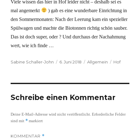
Viele wissen das hier in Hof leider nicht – deshalb sei es
mal angemerkt
) gab es eine wunderbare Einrichtung in
den Sommermonaten: Nach der Leerung kam ein spezieller
Spülwagen und machte die Biotonnen richtig schön sauber.
Das ist doch super, oder ? Und durchaus der Nachahmung
wert, wie ich finde …
Autor
Veröffentlicht
Kategorien
Schlagwörte
Sabine Schaller-John
6. Juni 2018
Allgemein
Hof
am
Schreibe einen Kommentar
Deine E-Mail-Adresse wird nicht veröffentlicht.
Erforderliche Felder
*
sind mit
markiert
KOMMENTAR
*