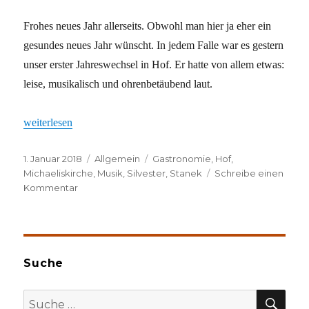
Frohes neues Jahr allerseits. Obwohl man hier ja eher ein
gesundes neues Jahr wünscht. In jedem Falle war es gestern
unser erster Jahreswechsel in Hof. Er hatte von allem etwas:
leise, musikalisch und ohrenbetäubend laut.
„Frohes Neues Jahr!“
weiterlesen
Veröffentlicht
Kategorien
Schlagwörter
1. Januar 2018
Allgemein
Gastronomie
,
Hof
,
am
Michaeliskirche
,
Musik
,
Silvester
,
Stanek
Schreibe einen
zu
Kommentar
Frohes
Neues
Jahr!
Suche
SU
Suche