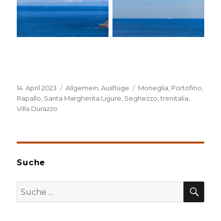
Veröffentlicht
Kategorien
Schlagwörter
14. April 2023
Allgemein
,
Ausflüge
Moneglia
,
Portofino
,
am
Rapallo
,
Santa Margherita Ligure
,
Seghezzo
,
trenitalia
,
Villa Durazzo
Suche
SU
Suche
nach: