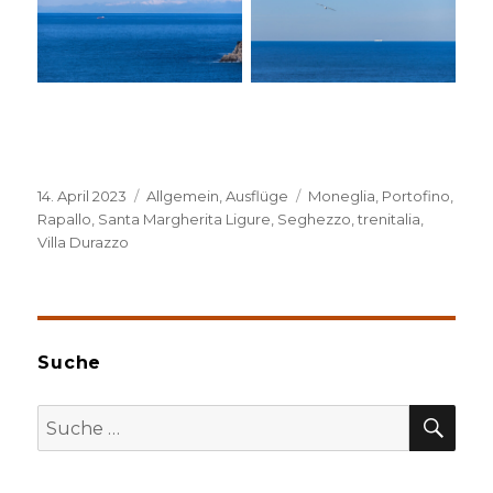
Veröffentlicht
Kategorien
Schlagwörter
14. April 2023
Allgemein
,
Ausflüge
Moneglia
,
Portofino
,
am
Rapallo
,
Santa Margherita Ligure
,
Seghezzo
,
trenitalia
,
Villa Durazzo
Suche
SU
Suche
nach: