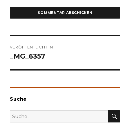
Beitragsnavigation
VERÖFFENTLICHT IN
_MG_6357
Suche
SU
Suche
nach: