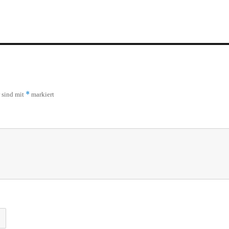
*
r sind mit
markiert