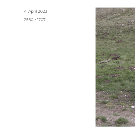
Veröffentlicht
4. April 2023
am
Volle
2560 × 1707
Größe