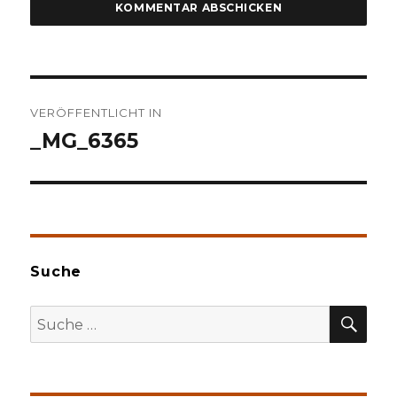
Beitragsnavigation
VERÖFFENTLICHT IN
_MG_6365
Suche
SU
Suche
nach: