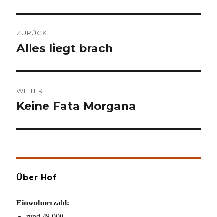
Beitragsnavigation
ZURÜCK
Alles liegt brach
Vorheriger
Beitrag:
WEITER
Keine Fata Morgana
Nächster
Beitrag:
Über Hof
Einwohnerzahl:
rund 48.000