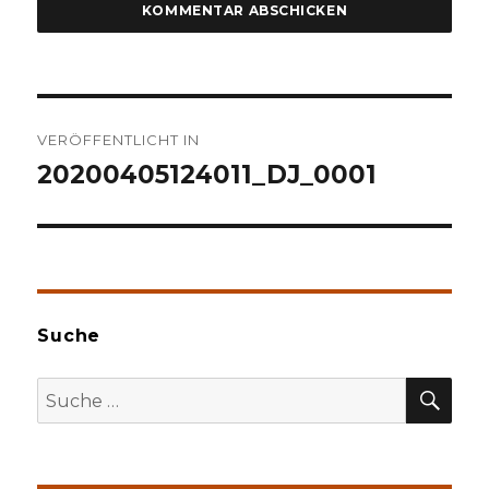
Beitragsnavigation
VERÖFFENTLICHT IN
20200405124011_DJ_0001
Suche
SU
Suche
nach: