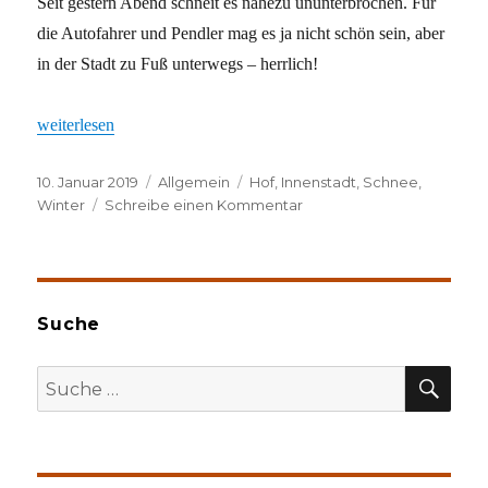
Seit gestern Abend schneit es nahezu ununterbrochen. Für
die Autofahrer und Pendler mag es ja nicht schön sein, aber
in der Stadt zu Fuß unterwegs – herrlich!
„Endlich Winter“
weiterlesen
Veröffentlicht
Kategorien
Schlagwörter
10. Januar 2019
Allgemein
Hof
,
Innenstadt
,
Schnee
,
am
zu
Winter
Schreibe einen Kommentar
Endlich
Winter
Suche
SU
Suche
nach: