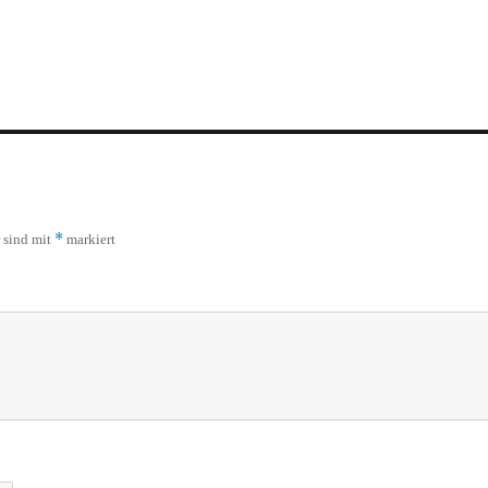
*
r sind mit
markiert