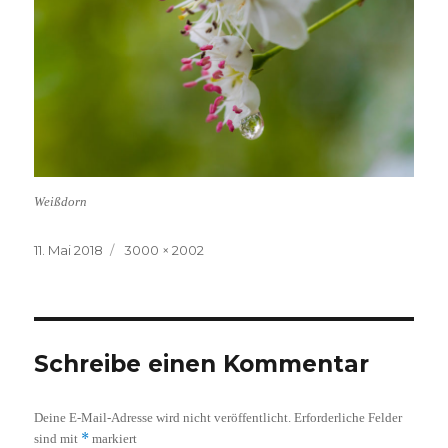
Weißdorn
Veröffentlicht
Volle
11. Mai 2018
3000 × 2002
am
Größe
Schreibe einen Kommentar
Deine E-Mail-Adresse wird nicht veröffentlicht.
Erforderliche Felder
*
sind mit
markiert