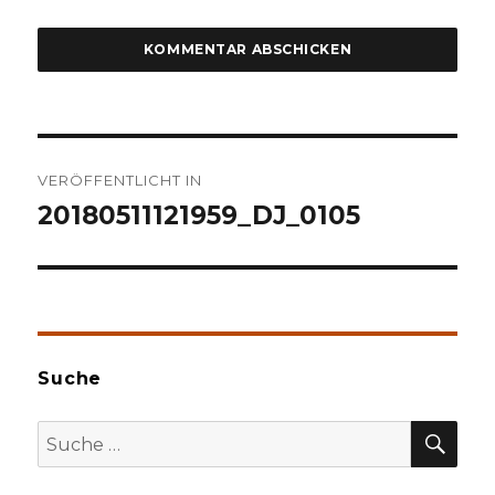
Beitragsnavigation
VERÖFFENTLICHT IN
20180511121959_DJ_0105
Suche
SU
Suche
nach: