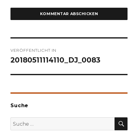
Beitragsnavigation
VERÖFFENTLICHT IN
20180511114110_DJ_0083
Suche
SU
Suche
nach: