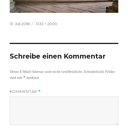
Veröffentlicht
Volle
31. Juli 2018
1333 × 2000
am
Größe
Schreibe einen Kommentar
Deine E-Mail-Adresse wird nicht veröffentlicht.
Erforderliche Felder
*
sind mit
markiert
KOMMENTAR
*