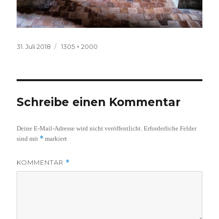
Veröffentlicht
Volle
31. Juli 2018
1305 × 2000
am
Größe
Schreibe einen Kommentar
Deine E-Mail-Adresse wird nicht veröffentlicht.
Erforderliche Felder
*
sind mit
markiert
KOMMENTAR
*