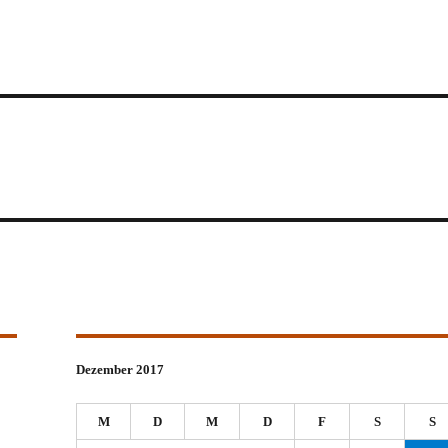
Dezember 2017
M
D
M
D
F
S
S