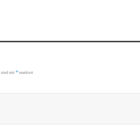
*
r sind mit
markiert