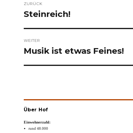
ZURÜCK
Steinreich!
Vorheriger
Beitrag:
WEITER
Musik ist etwas Feines!
Nächster
Beitrag:
Über Hof
Einwohnerzahl:
rund 48.000