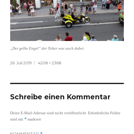
„Der gelbe Engel“ der Triker war auch dabei.
Veröffentlicht
Volle
26. Juli 2019
4208 × 2368
am
Größe
Schreibe einen Kommentar
Deine E-Mail-Adresse wird nicht veröffentlicht.
Erforderliche Felder
*
sind mit
markiert
KOMMENTAR
*