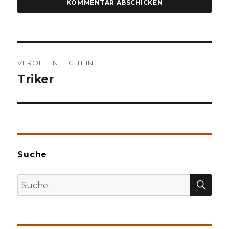
Beitragsnavigation
VERÖFFENTLICHT IN
Triker
Suche
SU
Suche
nach: