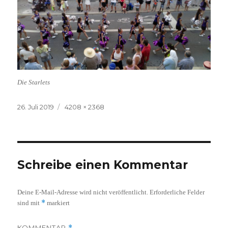
Die Starlets
Veröffentlicht
Volle
26. Juli 2019
4208 × 2368
am
Größe
Schreibe einen Kommentar
Deine E-Mail-Adresse wird nicht veröffentlicht.
Erforderliche Felder
*
sind mit
markiert
KOMMENTAR
*