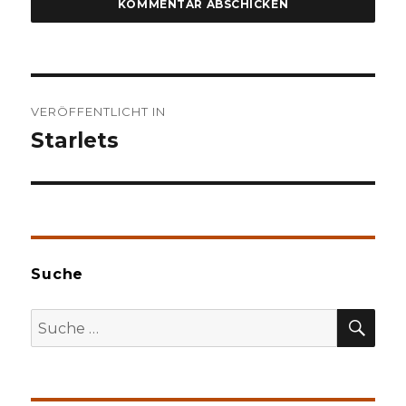
Beitragsnavigation
VERÖFFENTLICHT IN
Starlets
Suche
SU
Suche
nach: