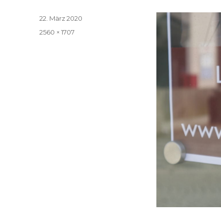
Veröffentlicht
22. März 2020
am
Volle
2560 × 1707
Größe