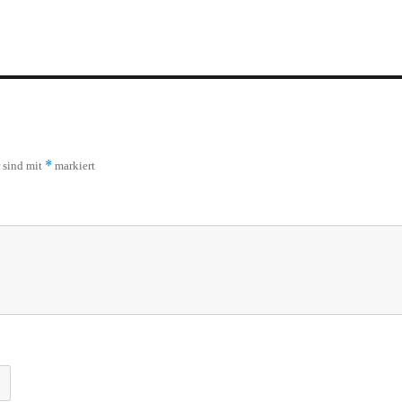
*
r sind mit
markiert