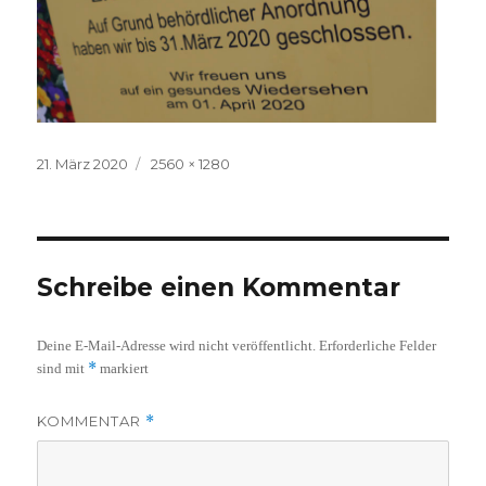
Veröffentlicht
Volle
21. März 2020
2560 × 1280
am
Größe
Schreibe einen Kommentar
Deine E-Mail-Adresse wird nicht veröffentlicht.
Erforderliche Felder
*
sind mit
markiert
KOMMENTAR
*