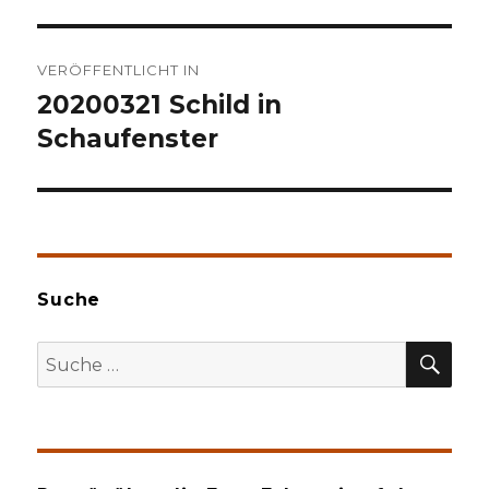
Beitragsnavigation
VERÖFFENTLICHT IN
20200321 Schild in
Schaufenster
Suche
SU
Suche
nach: