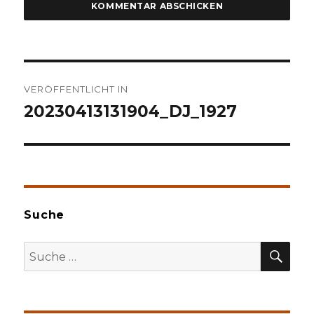
Beitragsnavigation
VERÖFFENTLICHT IN
20230413131904_DJ_1927
Suche
SU
Suche
nach: