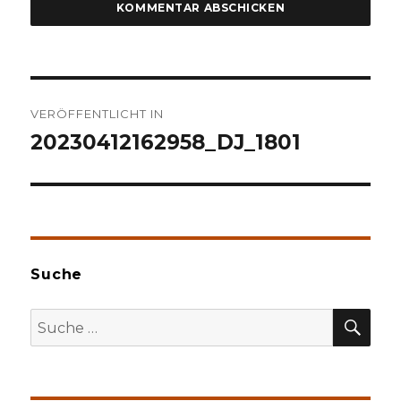
Beitragsnavigation
VERÖFFENTLICHT IN
20230412162958_DJ_1801
Suche
SU
Suche
nach: