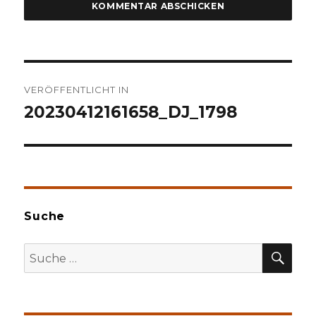
Beitragsnavigation
VERÖFFENTLICHT IN
20230412161658_DJ_1798
Suche
SU
Suche
nach: