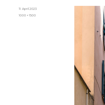
Veröffentlicht
11. April 2023
am
Volle
1000 × 1500
Größe