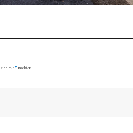
*
r sind mit
markiert