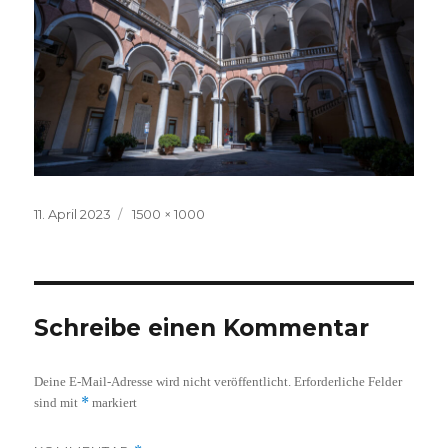
Veröffentlicht
Volle
11. April 2023
1500 × 1000
am
Größe
Schreibe einen Kommentar
Deine E-Mail-Adresse wird nicht veröffentlicht.
Erforderliche Felder
*
sind mit
markiert