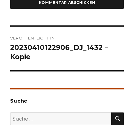
Beitragsnavigation
VERÖFFENTLICHT IN
20230410122906_DJ_1432 –
Kopie
Suche
SU
Suche
nach: